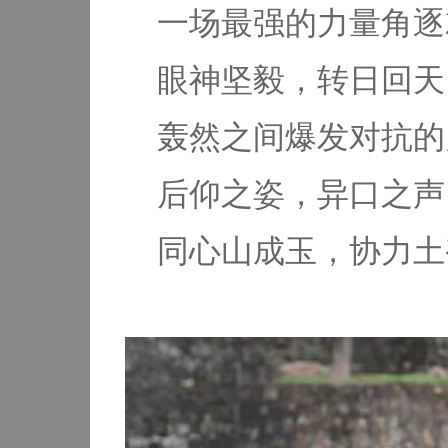
一场最强的力量角逐
眼神坚毅，转日回天
轰然之间爆发对抗的
后仰之姿，异口之声
同心山成玉，协力土