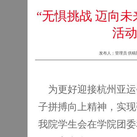
“无惧挑战 迈向
活
发布人：管理员 供稿部
为更好迎接杭州亚运
子拼搏向上精神，实现
我院学生会在学院团委