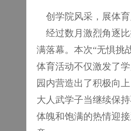
创学院风采，展体育
经过数月激烈角逐比
满落幕。本次“无惧挑
体育活动不仅激发了学
园内营造出了积极向上
大人武学子当继续保持
体魄和饱满的热情迎接