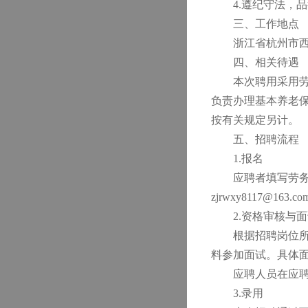
4.遵纪守法，
三、工作地点
浙江省杭州市
四、相关待遇
本次聘用采用
负责办理基本养老保
按有关规定另计。
五、招聘流程
1.报名
应聘者填写劳
zjrwxy8117@1
2.资格审核与
根据招聘岗位
料参加面试。具体
应聘人员在应
3.录用