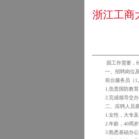
浙江工商
因工作需要，
一、招聘岗位
前台服务员（1
1.负责国防教
2.完成领导交
二、应聘人员
1.女性，大专
2.年龄，40周
3.熟悉基础办