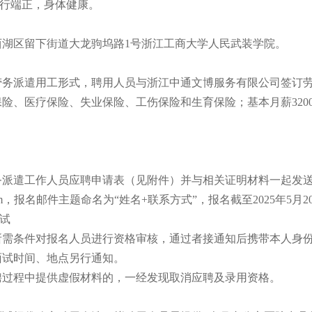
品行端正，身体健康。
西湖区留下街道大龙驹坞路1号浙江工商大学人民武装学院。
劳务派遣用工形式，聘用人员与浙江中通文博服务有限公司签订
险、医疗保险、失业保险、工伤保险和生育保险；基本月薪320
务派遣工作人员应聘申请表（见附件）并与相关证明材料一起发
63.com，报名邮件主题命名为“姓名+联系方式”，报名截至2025年5月2
面试
所需条件对报名人员进行资格审核，通过者接通知后携带本人身
面试时间、地点另行通知。
聘过程中提供虚假材料的，一经发现取消应聘及录用资格。